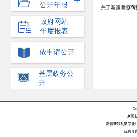
公开年报
社保医保
政府网站
生态环境
年度报表
食品药品监管
教育公开
依申请公开
应急管理
基层政务公
乡村振兴
开
权责清单
+
财政公开
新
+
提案议案
新疆
文化旅游
新疆新源县数字化综
新源县政
法律服务