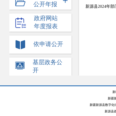
公开年报
新源县2024年
社保医保
政府网站
生态环境
年度报表
食品药品监管
教育公开
依申请公开
应急管理
基层政务公
乡村振兴
开
权责清单
-
财政公开
新
部门预算
新疆
部门决算
新疆新源县数字化综
新源县政