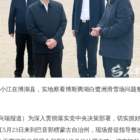
陈小江在博湖县，实地察看博斯腾湖白鹭洲滑雪场问题
王兴瑞报道）为深入贯彻落实党中央决策部署，切实抓
江5月23日来到巴音郭楞蒙古自治州，现场督促指导整