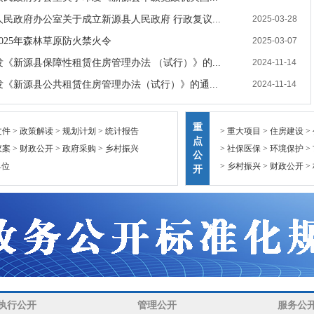
民政府办公室关于成立新源县人民政府 行政复议...
2025-03-28
025年森林草原防火禁火令
2025-03-07
《新源县保障性租赁住房管理办法 （试行）》的...
2024-11-14
发《新源县公共租赁住房管理办法（试行）》的通...
2024-11-14
重
文件
> 政策解读
> 规划计划
> 统计报告
> 重大项目
> 住房建设
>
点
议案
> 财政公开
> 政府采购
> 乡村振兴
> 社保医保
> 环境保护
>
公
单位
> 乡村振兴
> 财政公开
>
开
执行公开
管理公开
服务公