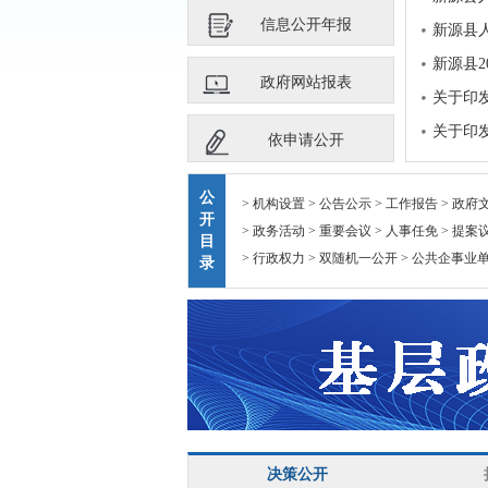
信息公开年报
新源县人
新源县2
政府网站报表
关于印发
关于印
依申请公开
公
> 机构设置
> 公告公示
> 工作报告
> 政府
开
> 政务活动
> 重要会议
> 人事任免
> 提案
目
> 行政权力
> 双随机一公开
> 公共企事业
录
决策公开