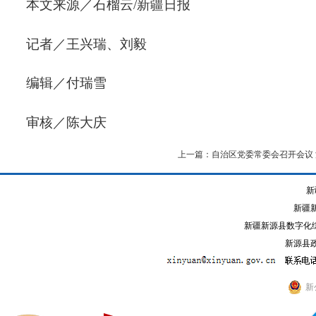
本文来源／石榴云/新疆日报
记者／王兴瑞、刘毅
编辑／付瑞雪
审核／陈大庆
上一篇：自治区党委常委会召开会议 
新
新疆
新疆新源县数字化综
新源县政
新