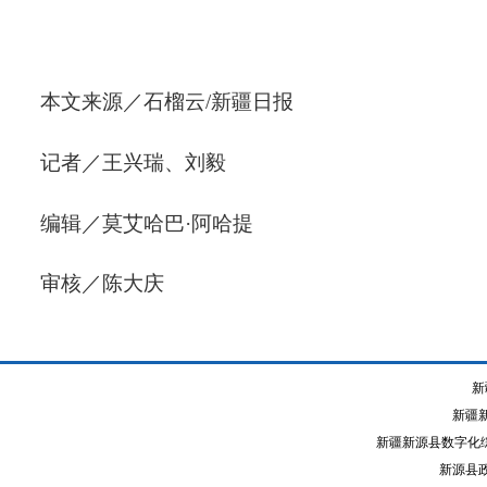
本文来源／石榴云/新疆日报
记者／王兴瑞、刘毅
编辑／莫艾哈巴·阿哈提
审核／陈大庆
新
新疆
新疆新源县数字化综
新源县政