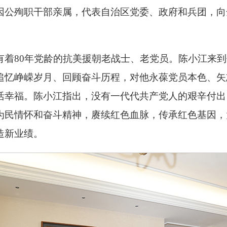
因公殉职干部亲属，代表自治区党委、政府和兵团，向
有着80年党龄的抗美援朝老战士、老党员。陈小江来
追忆峥嵘岁月、回顾奋斗历程，对他永葆党员本色、矢
活幸福。陈小江指出，没有一代代共产党人的艰辛付出
为民情怀和奋斗精神，赓续红色血脉，传承红色基因，
造新业绩。