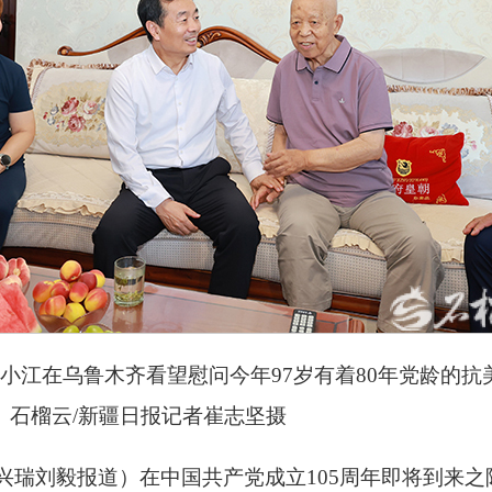
陈小江在乌鲁木齐看望慰问今年97岁有着80年党龄的
。石榴云/新疆日报记者崔志坚摄
兴瑞刘毅报道）在中国共产党成立105周年即将到来之