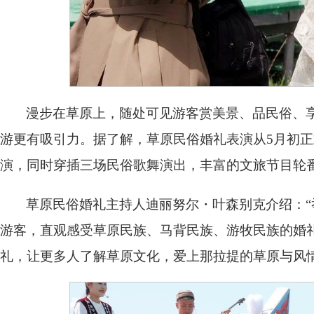
漫步在草原上，随处可见游客赏美景、品民俗、
游更有吸引力。据了解，草原民俗婚礼表演从5月初正
演，同时穿插三场民俗歌舞演出，丰富的文旅节目轮
草原民俗婚礼主持人迪丽努尔・叶森别克介绍：
游客，直观感受草原民族、马背民族、游牧民族的婚
礼，让更多人了解草原文化，爱上那拉提的草原与风情