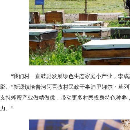
“我们村一直鼓励发展绿色生态家庭小产业，李
影。”新源镇恰普河阿吾孜村民政干事迪里娜尔・草列
支持蜂蜜产业做精做优，带动更多村民投身特色种养
力。”