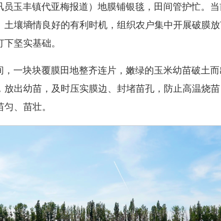
讯员玉丰镇代亚梅报道）地膜铺银毯，田间管护忙。当
、土壤墒情良好的有利时机，组织农户集中开展破膜放
打下坚实基础。
间，一块块覆膜田地整齐连片，嫩绿的玉米幼苗破土而
，放出幼苗，及时压实膜边、封堵苗孔，防止高温烧苗
苗匀、苗壮。