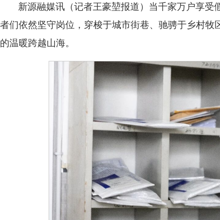
新源融媒讯（记者王豪堃报道）当千家万户享受
者们依然坚守岗位，穿梭于城市街巷、驰骋于乡村牧区
的温暖跨越山海。