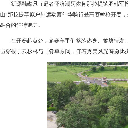
新源融媒讯（记者怀济潮阿依肯那拉提镇罗韩军报
山”那拉提草原户外运动嘉年华骑行登高赛鸣枪开赛
融合的独特魅力。
在开赛起点处，参赛车手们整装热身、蓄势待发
伍穿梭于云杉林与山脊草原间，伴着秀美风光奋勇比