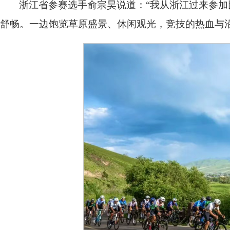
浙江省参赛选手俞宗昊说道：“我从浙江过来参
舒畅。一边饱览草原盛景、休闲观光，竞技的热血与