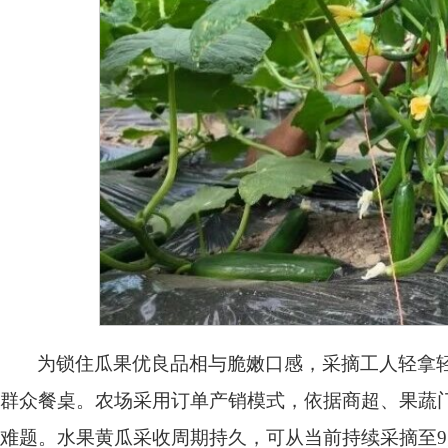
为锁住瓜果优良品相与脆嫩口感，采摘工人轻拿
群众餐桌。农场采用订单产销模式，依据商超、果蔬
难题。水果黄瓜采收周期持久，可从当前持续采摘至