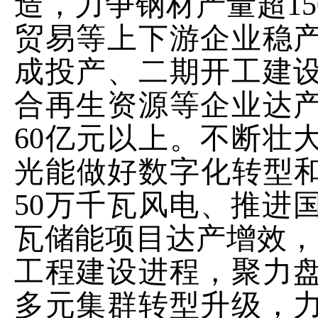
造，
力
争钢材产量
超
15
贸易
等上下游企业稳
成投产、二期开工建
合再生资源
等
企业达
60
亿元
以上。
不断壮
光能做好数字化转型
50
万千瓦风电、推进
瓦储能项目
达产增效，
工程建设进程，聚力
多元集群转型升级，