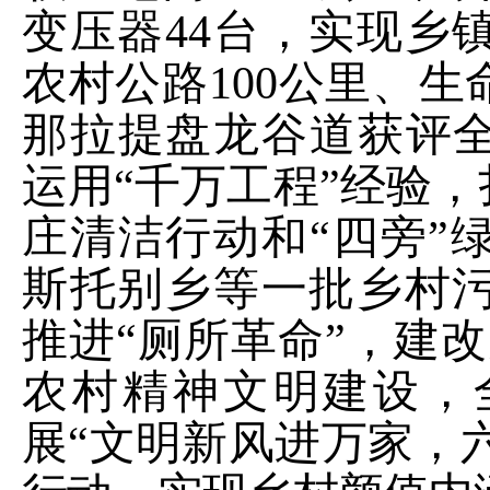
变压器
44
台
，实现乡
农村公路
100
公里、生
那拉提盘龙谷道获评
运用“千万工
程
”经验
，
庄
清洁行动和
“
四旁
”
斯托别乡等一批乡村
推进“
厕所革命
”，建
改
农村精神文明建设
，
展
“文明新风进万家，