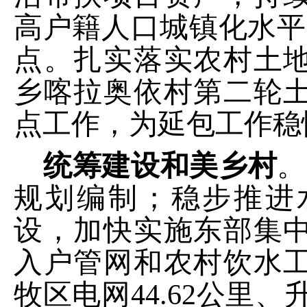
高户籍人口城镇化水平
点。
扎实落实农村土
乡喀拉奥依村第二轮
点工作，为延包工作稳
统筹建设和美乡村
。
规划编制；
稳步推进
设
，加快实施东部集
入户管网和
农村饮水
牧区电网
44.62
公里
、