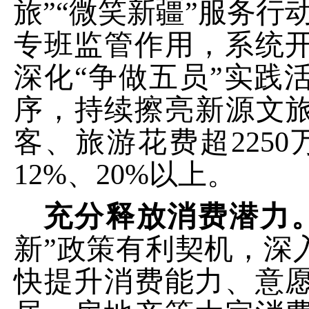
旅
”“微笑新疆”服务行
专班监管作用，系统
深化“争做五员”实践
序，持续擦亮新源文旅
客、
旅游花费超
2250
12%
、
20%
以上
。
充分释放消费潜力
新”政策有利契机，深
快提升消费能力、意