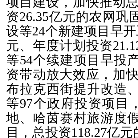
项目建设，加快推动
资
26.35
亿元的
农网巩
设等
24
个新建项目早开
元、年度计划投资
21.1
等
54
个续建项目早投
资带动放大效应，加
布拉克西街提升改造
等
97
个政府投资项目
地、哈茵赛村旅游度
目，总投资
118.27
亿
元