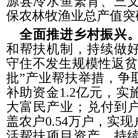
源县冷水鱼繁育、
三
保农林牧渔业总产值突
全面推进乡村振兴
和
帮扶
机制
，
持续做
守住
不发生规模性返贫
批”产业帮扶举措，争
补助资金
1.2
亿元，实
大富民产业；兑付到
盖农户
0.54
万户，实现
活帮扶项目资产
，
持