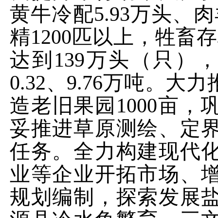
黄牛冷配
5.93
万头、肉
精
1200
匹以上，牲畜存
达到
139
万头（只）
0.32
、
9.76
万吨。大力
造
老旧果园
1000
亩，
妥推进草原测绘、定
任务
。
全力构建现代
业等企业开拓市场、
规划编制，探索发展