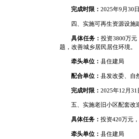
完成时限：
2025
年
9
月
30
四、
实施可再生资源设施
具体任务：
投资
3800
万元
题，改善城乡居民居住环境。
牵头单位：
县住建局
配合单位：
县发改委、自
完成时限：
2025
年
12
月
31
五、
实施老旧小区配套改
具体任务：
投资
420
万元
牵头单位：
县住建局