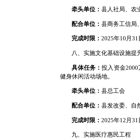
牵头单位：
县人社局、农
配合单位：
县
商务工信局
完成时限：
2025
年
10
月
31
八、
实施文化
基础
设施
提
具体任务：
投入资金
2000
健身休闲活动场地。
牵头单位：
县总工会
配合单位：
县发改委、自
完成时限：
2025
年
12
月
31
九、
实施医疗惠民工程