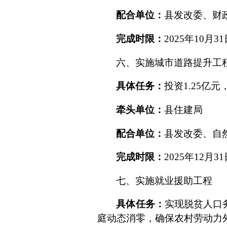
配合单位：
县发改委、财
完成时限：
2025
年
10
月
31
六、
实施城市道路提升工
具体任务：
投资
1.25
亿元
牵头单位：
县住建局
配合单位：
县发改委、自
完成时限：
2025
年
12
月
31
七、
实施
就业援助
工程
具体任务：
实现脱贫人口
庭
动态消
零
，确保农村劳动力