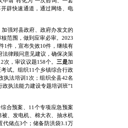
次申请”转化为“一次咨询、一套
事开辟快速通道，通过网络、电
。加强对县政府、政府办发文的
审核范围，做到应审必审。
2023
件
1
件，宣布失效
10
件，继续有
府法律顾问意见建议，确保决策
12
次，审议议题
158
个。
三是
加
证考试。组织
11
个乡镇综合行政
政执法培训
1
次；组织全县
42
名
行政执法能力建设专题培训班”
1
个综合预案、
11
个专项应急预案
棉被、发电机、棉大衣、抽水机
置代储点
3
个；储备防洪袋
3.1
万