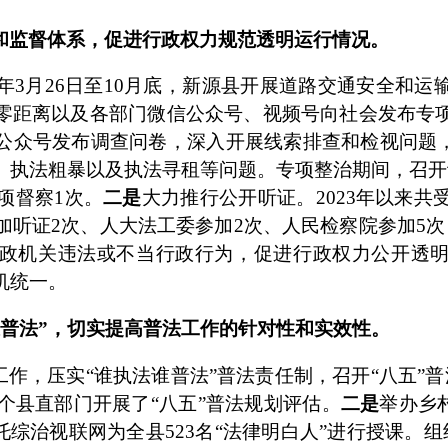
和监督体系，促进行政权力规范透明运行情况。
年
3
月
26
日至
10
月底，新源县
开展
道路交通安全和运
零距离以及各部门微信公众号、视频号向社会发布专
公众号发布调查问卷，深入开展线索排查和检视问题
、执法粗暴以及执法寻租等问题。专项整治期间，召开
项督察
1
次。
二是
大力推行公开听证。
2023
年以来共
加听证
2
次、人大法工委参加
2
次、人民检察院参加
5
次
政机关违法或不当行政行为，促进行政权力公开透
机统一。
谁普法”，切实提高普法工作的针对性和实效性。
法工作，压实“谁执法谁普法”普法责任制，召开“八五”
个县直部门开展了“八五”普法规划评估。
二是
举办乡
依托综治视联网为全县
523
名“法律明白人”进行授课。组