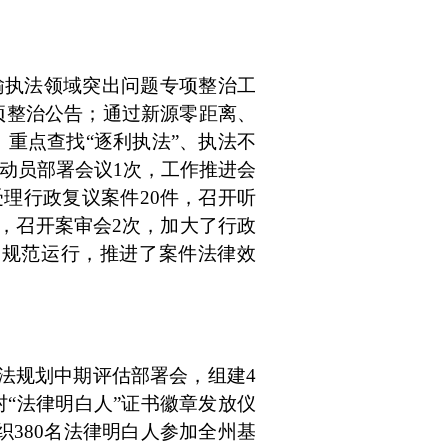
输执法领域突出问题专项整治工
项整治公告；通过新源零距离、
，
重点查找
“逐利执法”、执法不
动员部署会议
1
次，工作推进会
受理行政复议案件
20
件，召开听
，召开案审会
2
次，加大了行政
明规范运行，推进了案件法律效
普法规划中期评估部署会，组建
4
村
“法律明白人”证书徽章发放仪
织
380
名法律明白人参加全州基