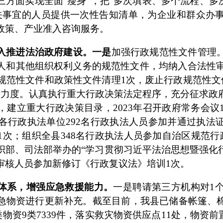
三方面实现全面
“瘦身”，把“多次填表、多个流程、多
关事宜的人员提供一次性告知清单，为企业和群众办
政策、产业准入咨询服务。
入推进法治政府建设。
一是
加强行政规范性文件管理
人和其他组织权利义务的规范性文件，均纳入合法性
规范性文件和政策性文件清理
1
次，废止行政规范性文
策力度。认真执行重大行政决策法定程序，充分征求政
，建立重大行政决策目录，
2023
年召开政府常务会议
各行政执法单位
292
名行政执法人员参加并通过执法
1
次；组织全县
348
名行政执法人员参加自治区规范行
织部、司法部举办的
“学习贯彻习近平法治思想暨强化
审核人员参加新修订《行政复议法》培训
1
次
。
体系，增强应急救援能力。
一是聘请第三方机构对
1
急物资进行更新补充。截至目前，我县已储备帐篷、
类物资
9
类
7339
件，落实救灾物资供应点
11
处，物资前