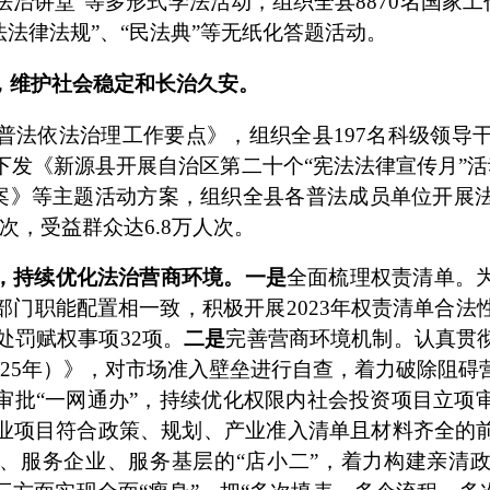
讲·法治讲堂”等多形式学法活动，组织全县
8870
名国家工
法法律法规”、“民法典”等无纸化答题活动。
，维护社会稳定和长治久安。
普法依法治理工作要点》，组织全县
197
名科级领导
下发《新源县开展自治区第二十个
“宪法法律宣传月”
方案》等主题活动方案，组织全县各普法成员单位开展
次，受益群众达
6.8
万人次。
，持续优化法治营商环境。
一是
全面梳理权责清单。
部门职能配置相一致，积极开展
2023
年权责清单合法
处罚赋权事项
32
项。
二是
完善营商环境机制。认真贯
025
年）》，对市场准入壁垒进行自查，着力破除阻碍
审批“一网通办”，持续优化权限内社会投资项目立项
业项目符合政策、规划、产业准入清单且材料齐全的
、服务企业、服务基层的“店小二”，着力构建亲清