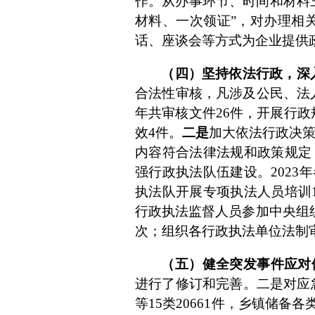
作。从办事环节、时间和材料
材料、一次领证”，对办理相
话、座谈会等方式为企业提供
（四）坚持依法行政，深
合法性审核，凡涉及公民、法
年共审核文件
26
件，开展行政
效
4
件。
二是
加大依法行政决
内容符合法律法规和政策规定
强行政执法队伍建设。
2023
年
执法队开展专项执法人员培训
行政执法监督人员参加
中央组
次；组织各行政执法单位法制
（五）健全突发事件应对
进行了修订和完善。二是对应
等
15
类
20661
件，乡镇储备各