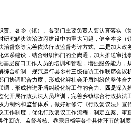
职责。各乡（镇）、各部门主要负责人要认真落实《
时研究解决法治政府建设中的重大问题，健全本乡（
法治督察等完善依法行政监督考评方式。
二是
加大政
化体系建设，结合组织部门的全岗通，加大推送审批
强化基层窗口工作人员的培训和管理，增强服务能力，
解综合机制。
规范运行县乡村三级信访工作联席会议
部门协调配合力度，形成化解社会矛盾纠纷的整体合
联调，形成推进矛盾纠纷化解工作的合力
。
四是
深入
态化开展行政执法人员培训，完善乡镇综合行政执法
权力制约和监督体系，做好新修订《行政复议法》宣
议工作制度，优化行政复议工作流程，制定立案、审
案件回访、监督考核、卷宗归档等各个具体环节的制度