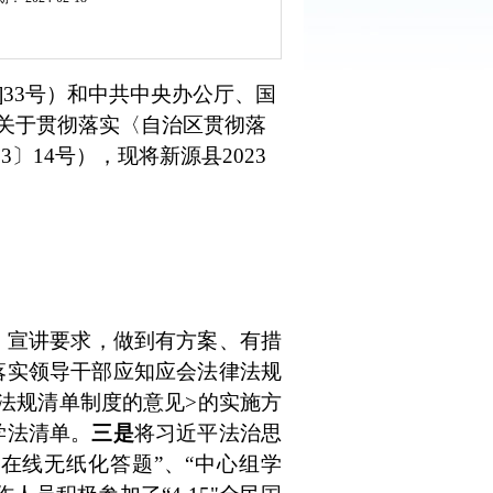
]33
号）和中共中央办公厅、国
关于贯彻落实
〈自治区贯彻落
23
〕
14
号），现将新源县
2023
、宣讲要求，做到有方案、有措
落实领导干部应知应会法律法规
法规清单制度的意见
>
的实施方
学法清单
。
三是
将习近平法治思
宣在线无纸化答题”、“中心组学