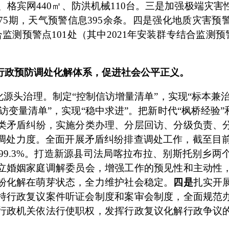
、格宾网
440
㎡、防洪机械
110
台。三是加强极端灾害
75
期，天气预警信息
395
余条。四是强化地质灾害预
合监测预警点
101
处（其中
2021
年安装群专结合监测预
行政预防调处化解体系，促进社会公平正义。
化源头治理。
制定
“控制信访增量清单”，实现“标本兼
访变量清单”，实现“稳中求进”。
把新时代
“枫桥经验”
类矛盾纠纷，
实施分类办理、分层回访、分级负责、
调处力度
。全面开展矛盾纠纷排查调处工作，截至目
99.3%
。打造新源县司法局喀拉布拉、别斯托别乡两
立婚姻家庭调解委员会，增强工作的预见性和主动性
纷化解在萌芽状态，全力维护社会稳定。
四
是
扎实开
持行政复议案件听证会制度和案审会制度，
全面规范
行政机关依法行使职权，发挥行政复议化解行政争议