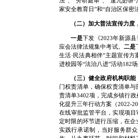
法”、“旁听庭审”、“逢九必
家安全教育日”和“自治区保密
（二）加大普法宣传力度
一是
下发《
2023
年新源县
应会法律法规集中考试。
二是
生活·民法典相伴”主题宣传
进校园等“法治八进”活动
182
场
（三）健全政府机构职能
门权责清单，确保权责清单与
责清单
3402
项，完成乡镇行政
化提升三年行动方案（
2022-2
在线审批监管平台，实现项目
定时限的环节进行压缩，在企
实践行承诺制，当好服务群众