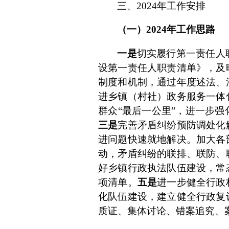
三、
2024年工作安排
（一）
2024年工作思路
一是
切实履行第一责任人
设第一责任人职责清单》，及
制度和机制，通过年度述法、
进乡镇（村社）政务服务一体
群众“最后一公里”，进一步
三是
完善矛盾纠纷预防调处化
进问题快速就地解决。
加大各
动，矛盾纠纷的联排、联防、
好乡镇行政执法队伍建设，常
项清单。
五是
进一步健全行政
化队伍建设，建立健全行政复
质证、集体讨论、错案追究、