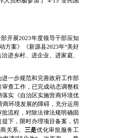
作人员积极参加了“
4
·
15"
全民国
干部开展
2023
年度领导干部应知
活动方案》《新源县
2023
年“美好
法治进乡村、进企业、进家庭、
为进一步规范和完善政府工作部
性审查工作，
已完成动态调整权
彻落实《自治区实施营商环境优
营商环境发展的障碍，充分运用
审批流程，对除法律法规明确固
前提下，限时办理项目备案，切
政商关系。
三是
优化审批服务工