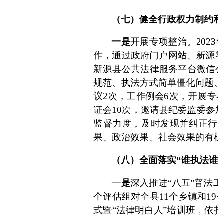
（七）健全行政权力制约
一是
开展专项整治。
2023
作
，
通过政府门户网站、新源
新源县公共法律服务平台微信
规范、执法方式简单僵化问题
议
2
次，工作例会
6
次，开展专
证会
10
次，邀请县纪委监委参
监督力度，及时发现并纠正行
果、政治效果、社会效果的有
（八）全面落实
“谁执法
一是
深入推进
“八五”普
个评估组对全县
11
个乡镇和
19
式暨“法律明白人”培训班，