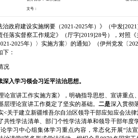
文号：
法治政府建设实施纲要（
2021-2025
年）》（中发
[2021
责任落实督察工作规定》（厅字
[2019]28
号），对照《
2021-2025年）〉实施方案〉的通知
》（伊州党发〔
20
如下：
情况
续深入学习领会习近平法治思想。
理论宣讲工作实施方案》，明确指导思想、宣讲重点
基层理论宣讲工作奠定了坚实的基础。
二是
深入贯彻
实
<
关于建立新疆维吾尔自治区领导干部应知应会法律
了共性学法清单、部门个性学法清单和领导干部年度
理论学习中心组集体学习重点内容，常态化开展
“法