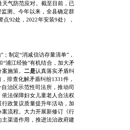
性天气防范应对。截至目前，已
警监测。今年以来，全县确定群
警点
92
处，
2022
年安装
9
处），
治”；制定“消减信访存量清单”，
和“浦江经验”有机结合，
加大矛
分案施策
。
二是
认真落实矛盾纠
前，排查化解矛盾纠纷
1331
件，
个自治区示范性司法所，推动司
，依法保障妇女儿童老人合法权
展行政复议质量提升年活动，加
办案流程。大力开展新修订《行
的主渠道作用，推进法治政府建