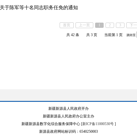
关于陈军等十名同志职务任免的通知
首页
上一页
1
2
3
下一
共 42 条
共 3 页
当前第 1 页
跳转至
新疆新源县人民政府开办
新疆新源县人民政府办公室主办
新疆新源县数字化综合服务保障中心 [
新ICP备11000530号
]
新源县政府网站标识码：6540250003