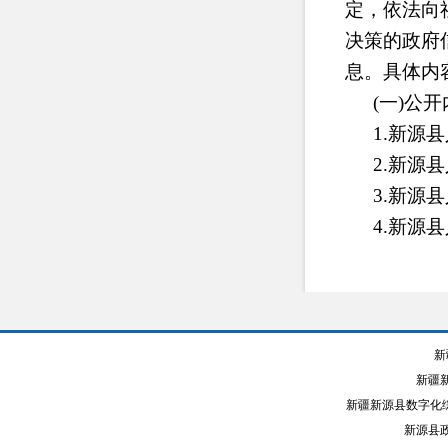
定，依法向
决策的政府
息。具体内
(一)公
1.新源
2.新源
3.新源
4.新源
5.新源
等;
6.财政
7.行政
新
8.其他
新疆
新疆新源县数字化综
(二)公
新源县政
1.政府网