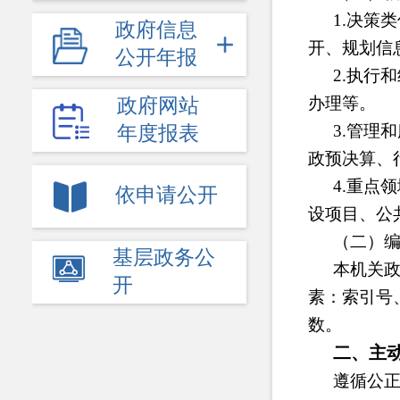
1.决策
政府信息
开、规划信
公开年报
2.执行
办理等。
政府网站
3.管理
年度报表
政预决算、
4.重点
依申请公开
设项目、公
（二）
基层政务公
本机关
开
素：索引号
数。
二、主
遵循公