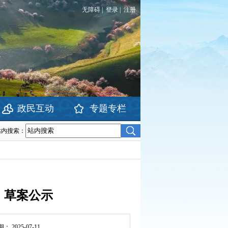
无障碍
|
登录
|
注册
政民互动
专题专栏
站内搜索：
年）草案公示
期：
2025-07-11