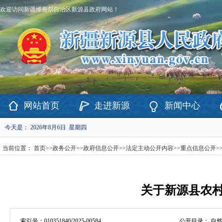
欢迎访问新疆维吾尔自治区新源县政府网站！
网站首页
走进新源
新闻中心
今天是：
2026年8月6日 星期四
当前位置：
首页
>>
政务公开
>>
政府信息公开
>>
法定主动公开内容
>>
重点信息公开
>
关于新源县农
索引号：
010351840/2025-00584
公开目录：
自然