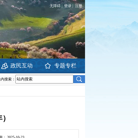
无障碍
|
登录
|
注册
政民互动
专题专栏
站内搜索：
年）
期：
2025-10-23