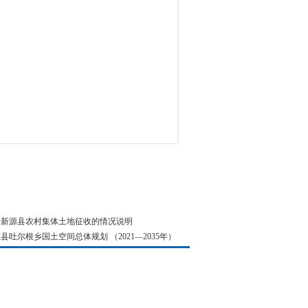
于新源县农村集体土地征收的情况说明
县吐尔根乡国土空间总体规划 （2021—2035年）