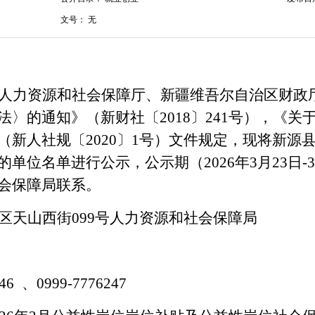
文号：
无
人力资源和社会保障厅、新疆维吾尔自治区财政
法〉的通知》（新财社〔
2018
〕
241
号），《关
（新人社规〔
2020
〕
1
号）文件规定，现将新源
的单位名单进行公示，公示期（
2026
年
3
月
23
日
-
3
会保障局联系。
区天山西街
099
号人力资源和社会保障局
46
、
0999-7776247