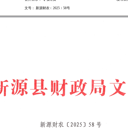
文号：
新源财农﹝2025﹞58号