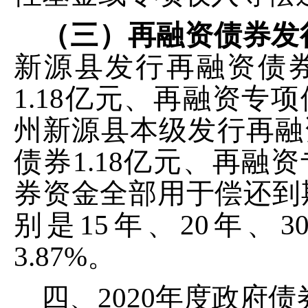
（三）再融资债券发
新源县
发行再融资债
1.18
亿元、再融资专项
州新源县本级
发行再融
债券
1.18
亿元、再融资
券资金全部用于偿还到
别是
15
年
、
20
年
、
3
3.87
%
。
四、
2020
年度政府债