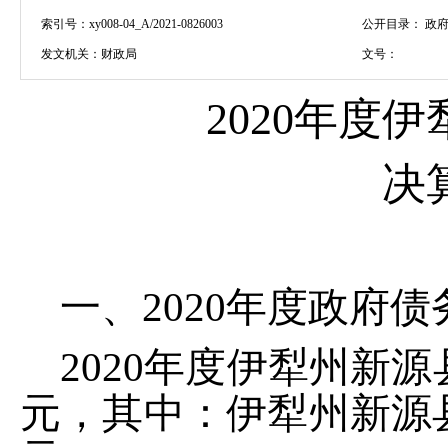
索引号：
xy008-04_A/2021-0826003
公开目录：
政府
发文机关：
财政局
文号：
202
0
年度
伊
决
一、
202
0
年度政府债
202
0
年度
伊犁州新源
元，其中：
伊犁州新源