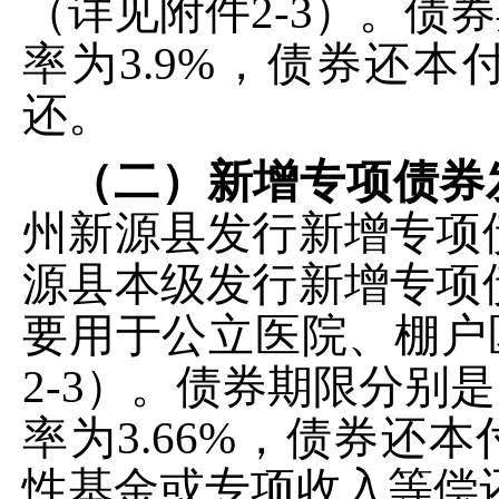
（详见附件
2-3
）。
债券
率
为
3.9
%
，债券还本
还
。
（二）新增专项债券
州新源县
发行新增专项
源县本级
发行新增专项
要用
于公立医院
、棚户
2-3
）。
债券期限分别是
率
为
3.66
%
，债券还本
性基金或专项收入等偿