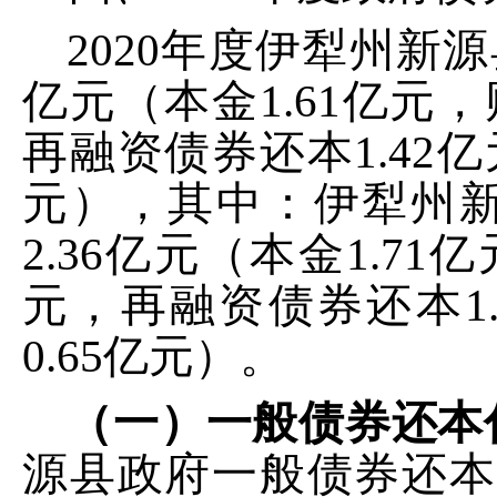
2020
年度
伊犁州新源
亿元（
本金
1.61
亿元，
再融资债券还本
1.42
亿
元），其中：
伊犁州
2.36
亿元（
本金
1.71
亿
元
，
再融资债券还本
1
0.65
亿元）。
（一）一般债券还本
源县
政府一般债券还本