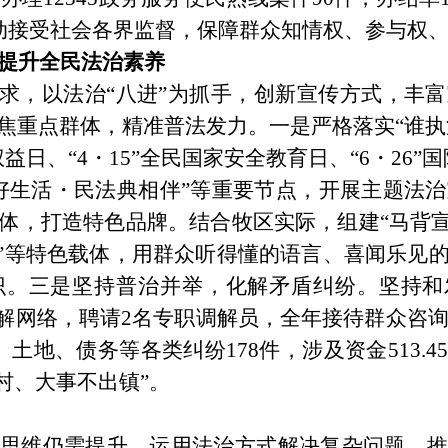
动接受社会各界监督，保障群众知情权、参与权
提升全民法治素养
求，以法治
“
八进
”
为抓手，创新宣传方式，丰富
焦重点群体，精准普法发力。
一是
严格落实
“
谁执
权益日、
“4
・
15”
全民国家安全教育日、
“6
・
26”
国
好生活・民法典相伴
”
等重要节点，开展主题法治
体，打造特色品牌。结合牧区实际，组建
“
马背
”
等特色载体，用群众听得懂的语言、喜闻乐见
识。
三是
坚持普治并举，化解矛盾纠纷。坚持和
解网络，聘请
2
名专职调解员，全年接待群众咨
、土地、债务等各类纠纷
178
件，涉及资金
513.45
村、大事不出镇
”
。
思维仍需提升，运用法治方式解决复杂问题、推