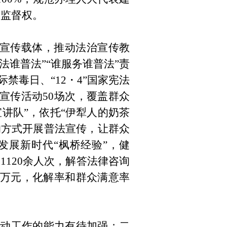
、监督权
。
宣传载体，推动法治宣传教
法谁普法
”“
谁服务谁普法
”
责
际禁毒日、
“12
・
4”
国家宪法
宣传活动
50
场次，覆盖群众
宣讲队
”
，依托
“
伊犁人的奶茶
的方式开展普法宣传，让群众
发展新时代
“
枫桥经验
”
，健
询
1120
余人次，解答法律咨询
万元，化解率和群众满意率
动工作的能力有待加强；二