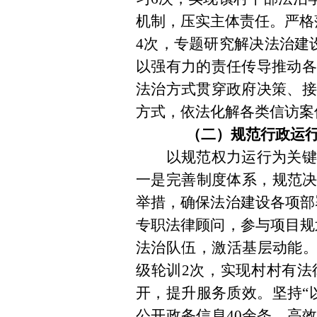
机制，压实主体责任。严格
4
次，专题研究解决法治建
以强有力的责任传导推动
法治方式贯穿政府决策、接
方式，依法化解各类信访案
（
二）规范行政运
以规范权力运行为关键
一是
完善制度体系，规范
举措，确保法治建设各项部
专职法律顾问，参与项目规
法治队伍，激活基层动能
级轮训
2
次，实现村村有法
开，提升服务质效。坚持
“
公开政务信息
40
余条。高