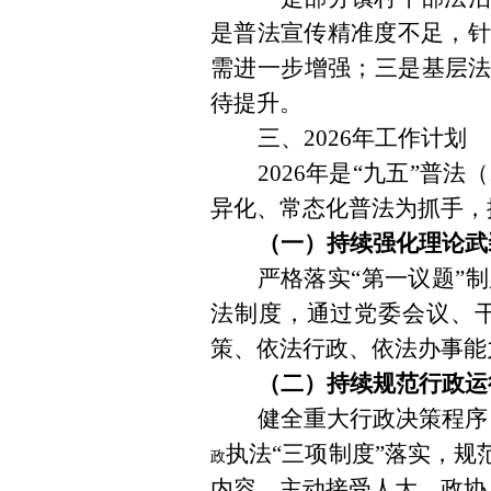
是普法宣传精准度不足，针
需进一步增强；三是基层
待提升
。
三、
2026
年工作计划
2026
年
是
“
九
五
”
普法（
异化、常态化普法为抓手，
（一）持续强化理论武
严格落实
“
第一议题
”
制
法制度，通过党委会议、
策、依法行政、依法办事能
（二）持续规范行政运
健全重大行政决策程序
执法
“
三项制度
”
落实，规
政
内容，主动接受人大、政协