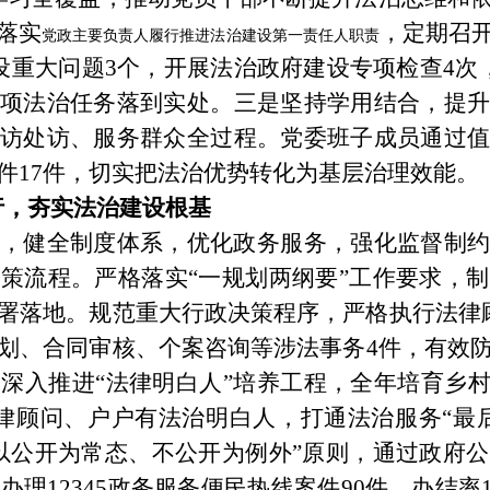
落实
，定期召
党政主要负责人履行推进法治建设第一责任人职责
设重大问题
3
个，开展法治政府建设专项检查
4
次
各项法治任务落到实处。
三是
坚持学用结合，提
访处访、服务群众全过程。党委班子成员通过值
件
17
件，切实把法治优势转化为基层治理效能。
行，夯实法治建设根基
，健全制度体系，优化政务服务，强化监督制约
决策流程。严格落实
“
一规划两纲要
”
工作要求，制
署落地。规范重大行政决策程序，严格执行法律
划、合同审核、个案咨询等涉法事务
4
件，有效
。深入推进
“
法律明白人
”
培养工程，全年培育乡
律顾问、户户有法治明白人，打通法治服务
“
最
以公开为常态、不公开为例外
”
原则，通过政府公
效办理
12345
政务服务便民热线案件
90
件，办结率