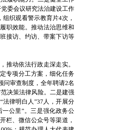
开党委会议研究法治建设工作
，组织观看警示教育片
4
次，
升履职效能。推动法治思维和
班接访、约访、带案下访等
，推动依法行政走深走实。
定专项分工方案，细化任务
顾问审查制度，全年聘请
2
名
防范决策法律风险。
二是
建强
村
“
法律明白人
”37
人，开展分
后一公里
”
。
三是
强化政务公
开栏、微信公众号等渠道，
100%
；规范办理人大代表建