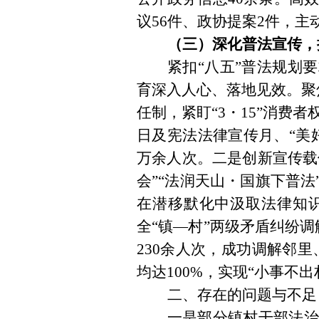
议
56
件、政协提案
2
件，主
（
三）深化普法宣传，
紧扣
“
八五
”
普法规划要
育深入人心、落地见效。聚
任制，紧盯
“3
・
15”
消费者
日及宪法法律宣传月、
“
美
万余人次。
二是
创新宣传载
会
”“
法润天山・国旗下普法
在潜移默化中汲取法律知
全
“
镇
—
村
”
两级矛盾纠纷调
230
余人次，成功调解邻里
均达
100%
，实现
“
小事不出
二、存在的问题与不足
一是部分镇村干部法治