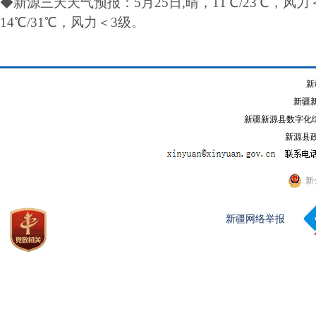
◆新源三天天气预报：5月25日,晴，11℃/23℃，
风力
14℃/31℃，风力
＜3级
。
新
新疆
新疆新源县数字化综
新源县政
新
新疆网络举报