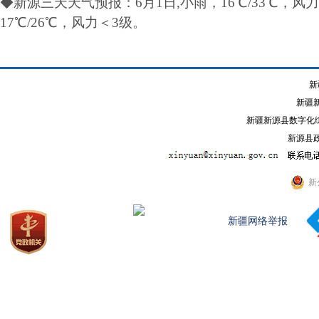
◆新源三天天气预报：6月1日,小雨，16℃/33℃，
风力
17℃/26℃，风力
＜3级
。
新
新疆
新疆新源县数字化综
新源县政
新
新疆网络举报