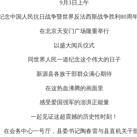
9
月
3
日上午
纪念中国人民抗日战争暨世界反法西斯战争胜利
80
周
在北京天安门广场隆重举行
以盛大阅兵仪式
同世界人民一道纪念这个伟大的日子
新源县各族干部群众满心期待
在这热血沸腾的画面里
感受爱国强军的澎湃正能量
一起见证这超震撼的历史性时刻！
）
在会务中心一号厅，县委书记陶春雷与县直机关干