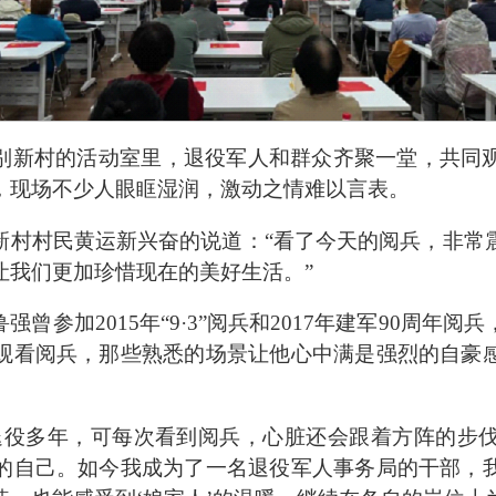
别新村的活动室里，退役军人和群众齐聚一堂，共同
，现场不少人眼眶湿润，激动之情难以言表。
新村村民黄运新兴奋的说道：
“
看了今天的阅兵，非常
让我们更加珍惜现在的美好生活。
”
鲁强曾参加
2015
年
“9·3”
阅兵和
2017
年建军
90
周年阅兵
观看阅兵，那些熟悉的场景让他心中满是强烈的自豪
退役多年，可每次看到阅兵，心脏还会跟着方阵的步
的自己。如今我成为了一名退役军人事务局的干部，