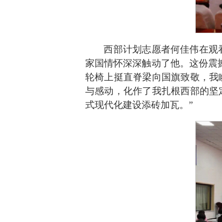
西部计划志愿者何佳伟在观
家国情怀深深触动了他。这份震
轮椅上挺直脊梁向国旗致敬，我
与感动，化作了我扎根西部的坚
式现代化建设添砖加瓦。
”