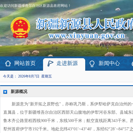
欢迎访问新疆维吾尔自治区新源县政府网站！
网站首页
走进新源
新闻中心
今天是：
2026年8月7日 星期五
新源概况
​新源意为“新开拓之原野也”，亦称巩乃斯，系伊犁哈萨克自治州的
直属县，位于新疆维吾尔自治区西部天山腹地的伊犁河谷东部。县城东
鲁木齐公路里程西线900千米，东线500千米；航空直线距离343千米。
犁州首府伊宁市192千米。地处北纬43°01'~43°40'，东经82°28’~84°57