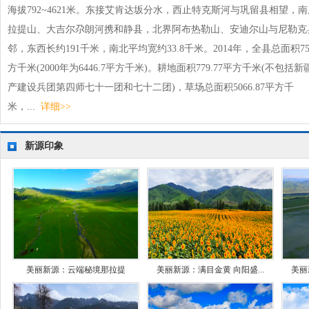
海拔792~4621米。东接艾肯达坂分水，西止特克斯河与巩留县相望，
拉提山、大吉尔尕朗河携和静县，北界阿布热勒山、安迪尔山与尼勒克
邻，东西长约191千米，南北平均宽约33.8千米。2014年，全县总面积75
方千米(2000年为6446.7平方千米)。耕地面积779.77平方千米(不包括新
产建设兵团第四师七十一团和七十二团)，草场总面积5066.87平方千
米，...
详细>>
新源印象
美丽新源：云端秘境那拉提
美丽新源：满目金黄 向阳盛...
美丽