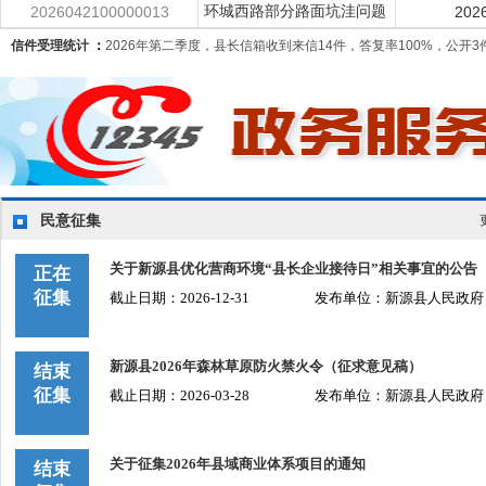
2026042100000013
环城西路部分路面坑洼问题
202
信件受理统计
：
2026年第二季度，县长信箱收到来信14件，答复率100%，公开
民意征集
关于新源县优化营商环境“县长企业接待日”相关事宜的公告
正在
征集
截止日期：2026-12-31
发布单位：新源县人民政府
新源县2026年森林草原防火禁火令（征求意见稿）
结束
征集
截止日期：2026-03-28
发布单位：新源县人民政府
关于征集2026年县域商业体系项目的通知
结束