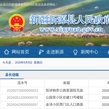
欢迎访问新疆维吾尔自治区新源县政府网站！
网站首页
走进新源
新闻中心
今天是：
2026年8月9日 星期日
县长信箱
流水号
标题
2026072000000023
202
投诉独库公路新源段无故罚款
2026051200000070
202
公园里小区在建13号楼疑似存在施工质量问题
2026042900000097
202
金泽小区西门出入口路面坑洼