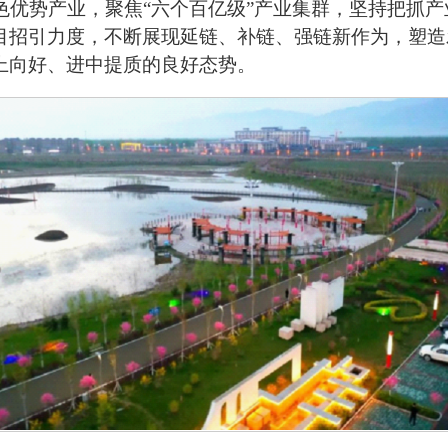
色优势产业，聚焦
“
六个百亿级
”
产业集群，坚持把抓产
目招引力度，不断展现延链、补链、强链新作为，塑造
上向好、进中提质的良好态势。