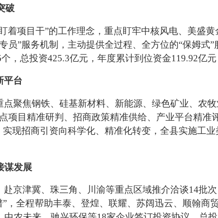
突破
切盯着项目干”的工作理念，重点盯牢中核风电、美盛
专员”服务机制，主动提供全过程、全方位的“保姆式
个，总投资425.3亿元，年度累计到位资金119.92亿元
新平台
重点聚焦钢铁、硅基新材料、新能源、绿色矿业、农牧
重点项目精准研判、招商政策精准供给、产业平台精准
，实现招商引资向科学化、精准化转变，全县实施工业类
接谋发展
，赴京津冀、珠三角、川渝等重点区域推介洽谈
14批
谱”，全程帮助丰泰、登煌、联耀、苏阔迅云、顺翰商
中农未来、驰兴环保等18家企业签订投资协议，总投资2