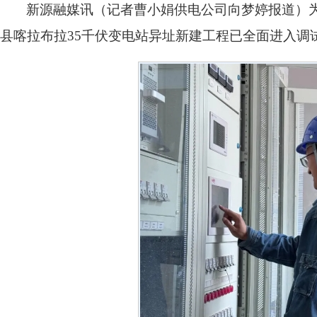
新源融媒讯（记者曹小娟供电公司向梦婷报道）为
县喀拉布拉35千伏变电站异址新建工程已全面进入调