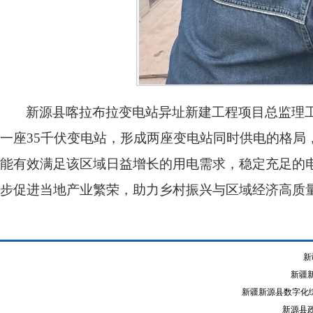
新源县喀拉布拉变电站异址新建工程项目总监理
一座35千伏变电站，形成两座变电站同时供电的格局
能有效满足该区域日益增长的用电需求，稳定充足的
步促进当地产业繁荣，助力乡村振兴与区域经济高质量
新
新疆
新疆新源县数字化综
新源县政