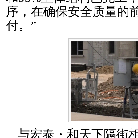
序，在确保安全质量的
付。
”
与宏泰・和天下隔街