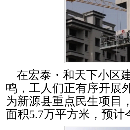
在宏泰・和天下小区
鸣，工人们正有序开展
为新源县重点民生项目
面积
5.7
万平方米，预计