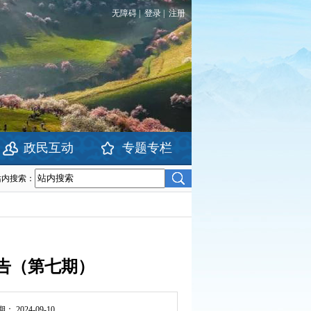
无障碍
|
登录
|
注册
政民互动
专题专栏
站内搜索：
告（第七期）
期：
2024-09-10