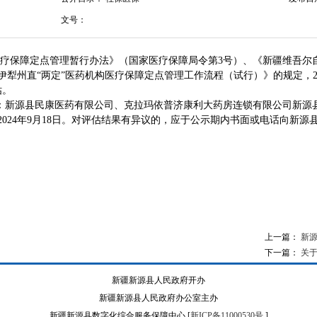
文号：
障定点管理暂行办法》（国家医疗保障局令第3号）、《新疆维吾尔自
犁州直“两定”医药机构医疗保障定点管理工作流程（试行）》的规定，2
估。
源县民康医药有限公司、克拉玛依普济康利大药房连锁有限公司新源县
至2024年9月18日。对评估结果有异议的，应于公示期内书面或电话向新
上一篇：
新源
下一篇：
关于
新疆新源县人民政府开办
新疆新源县人民政府办公室主办
新疆新源县数字化综合服务保障中心 [
新ICP备11000530号
]