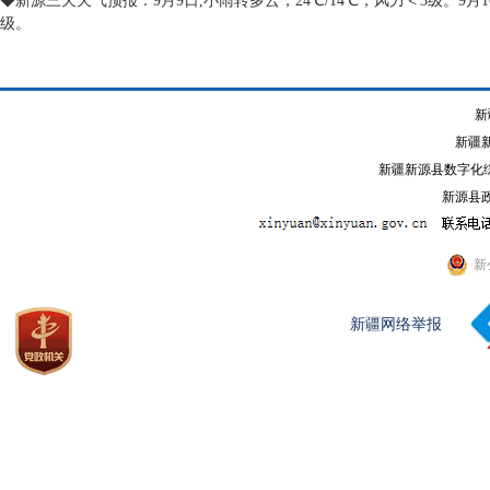
◆新源三天天气预报：9月9日,小雨转多云，24℃/14℃，风力＜3级。9月10
级。
新
新疆
新疆新源县数字化综
新源县政
新
新疆网络举报