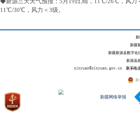
◆新源三天天气预报：5月19日,晴，11℃/26℃，
风力
11℃/30℃，风力
＜3级
。
新
新疆
新疆新源县数字化综
新源县政
新
新疆网络举报