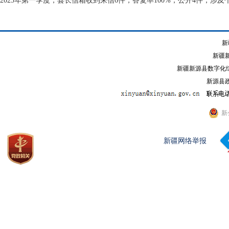
2025年第一季度，县长信箱收到来信6件，答复率100%，公开4件，涉及
新
新疆
新疆新源县数字化综
新源县政
新
新疆网络举报