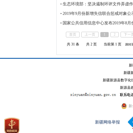
生态环境部：坚决遏制环评文件弄虚
2019年9月份新增失信联合惩戒对象
国家公共信用信息中心发布2019年8
首页
上一页
1
2
下一
共 31 条
共 2 页
当前第 1 页
跳转
新
新疆
新疆新源县数字化综
新源县政
新
新疆网络举报