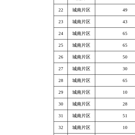
22
城南片区
49
23
城南片区
43
24
城南片区
65
25
城南片区
65
26
城南片区
50
27
城南片区
30
28
城南片区
65
29
城南片区
10
30
城南片区
28
31
城南片区
51
32
城南片区
10