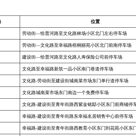
）
位置
劳动街
—
恰普河路至文化路林场小区北门左右停车场
劳动街
—
文化路至幸福路梧桐丽苑小区北门前南停车场
建设街
—
恰普河路至文化路人寿保险公司前停车场
文化路至幸福路新筑一品小区南门巷道停车场
文化路
-
劳动街至建设街城南菜市场东门单行道停车场
文化路城南菜市场东门南边一个免费停车场
文化路
-
建设街至青年街路西紫金铭邸小区东门前商铺停
幸福路
-
建设街至青年街路东幸福名居销售中心前停车场
幸福路
-
建设街至青年街路西教育小区东门到花苑小区东