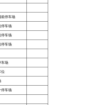
铺前停车场
前停车场
前停车场
前停车场
停车场
车位
场
个停车场