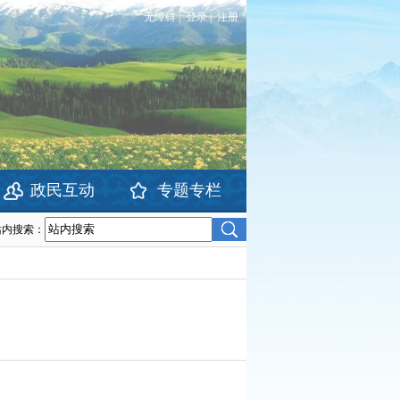
无障碍
|
登录
|
注册
政民互动
专题专栏
站内搜索：