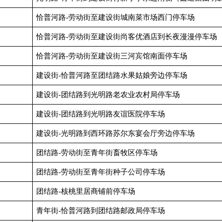
恰普河路
-
劳动街至建设街城南菜市场西门停车场
恰普河路
-
劳动街至建设街尚客优酒店到长夜漫漫停车场
恰普河路
-
劳动街至建设街三河宾馆南面停车场
建设街
-
恰普河路至团结路水果姑娘旁边停车场
建设街
-
团结路到光明路老农业农村局停车场
建设街
-
团结路到光明路友谊医院停车场
建设街
-
光明路到西环路苏尔东宴会厅旁边停车场
团结路
-
劳动街至青年街畜牧区停车场
团结路
-
劳动街至青年街种子公司停车场
团结路
-
核桃里居商铺前停车场
青年街
-
恰普河路到团结路邮政局停车场