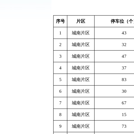
序号
片区
停车位（个
1
城南片区
43
2
城南片区
32
3
城南片区
47
4
城南片区
37
5
城南片区
83
6
城南片区
30
7
城南片区
67
8
城南片区
15
9
城南片区
73