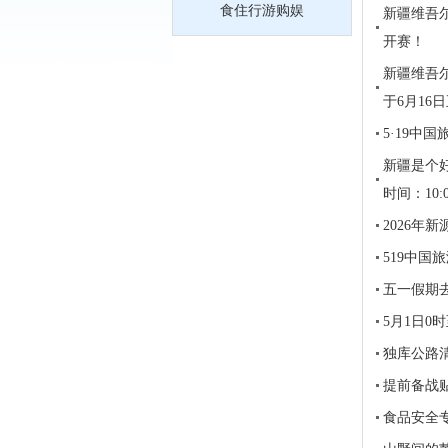
食住行游购娱
新疆维吾
开赛！
新疆维吾
于6月16
5·19中
新疆是个好
时间：10
2026年
519中国
五一假期
5月1日0
独库公路
提前备战
食品安全