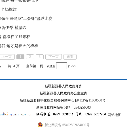
苹果林 每一帧都是仙境
 全场燃炸
新源镇全民健身“工会杯”篮球比赛
点赞伊犁-植物园
漫 都撒在了野果林
河谷 这才是春天的模样
上一页
1
2
3
下一页
末页
条
共 31 页
当前第 1 页
跳转至
页
GO
新疆新源县人民政府开办
新疆新源县人民政府办公室主办
新疆新源县数字化综合服务保障中心 [
新ICP备11000530号
]
新源县政府网站标识码：6540250003
网站地图
新公网安备 65402502654039号