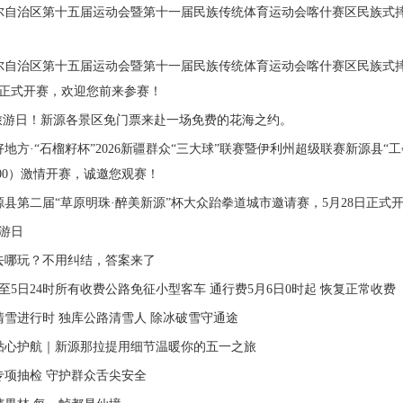
尔自治区第十五届运动会暨第十一届民族传统体育运动会喀什赛区民族式
尔自治区第十五届运动会暨第十一届民族传统体育运动会喀什赛区民族式
日正式开赛，欢迎您前来参赛！
国旅游日！新源各景区免门票来赴一场免费的花海之约。
地方·“石榴籽杯”2026新疆群众“三大球”联赛暨伊利州超级联赛新源县“工
:00）激情开赛，诚邀您观赛！
新源县第二届“草原明珠·醉美新源”杯大众跆拳道城市邀请赛，5月28日正式
旅游日
去哪玩？不用纠结，答案来了
时至5日24时所有收费公路免征小型客车 通行费5月6日0时起 恢复正常收费
清雪进行时 独库公路清雪人 除冰破雪守通途
贴心护航｜新源那拉提用细节温暖你的五一之旅
专项抽检 守护群众舌尖安全