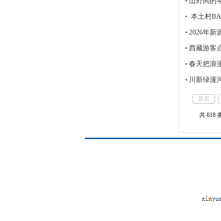
山野间的
本土村BA
2026年
西藏游客
春天把浪
川新绿漫
首页
共 618 