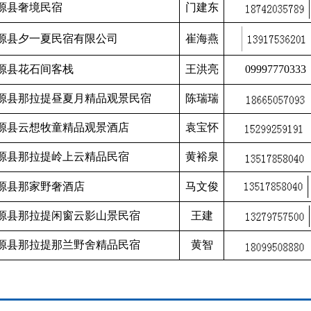
源县奢境民宿
门建东
源县夕一夏民宿有限公司
崔海燕
源县花石间客栈
王洪亮
09997770333
源县那拉提昼夏月精品观景民宿
陈瑞瑞
源县云想牧童精品观景酒店
袁宝怀
源县那拉提岭上云精品民宿
黄裕泉
源县那家野奢酒店
马文俊
源县那拉提闲窗云影山景民宿
王建
源县那拉提那兰野舍精品民宿
黄智