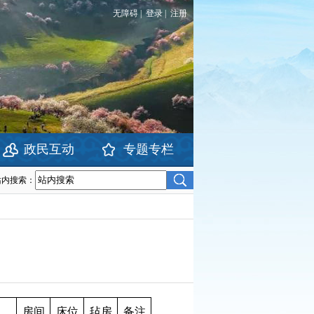
无障碍
|
登录
|
注册
政民互动
专题专栏
站内搜索：
房间
床位
毡房
备注