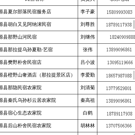
源县夏尔部落民宿服务店
李子豪
源县胡白又见阿纳涑民宿
刘尊胜
源县那野山河民宿
刘继伟
源县那拉提乌孙夏勒·艺宿
张伟
源县樊野朴舍民宿店
吕小波
源县橙野山奢酒店（那拉提景区店）
李爱勤
源县那隐民宿农家院
刘清菊
源县秦氏乌孙杉云居农家院
秦高祖
源县宿心生态农家院
白鹤
源县后山朴舍民宿农家院
胡林林