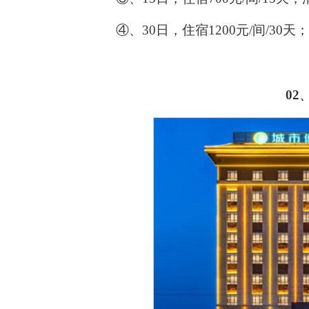
④
、
30
日，住宿
1200
元
/
间
/30
天；
02