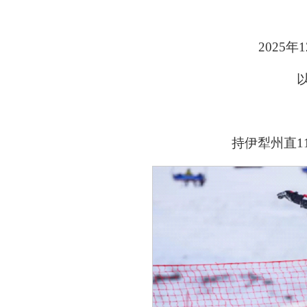
2025
年
1
持伊犁州直
1