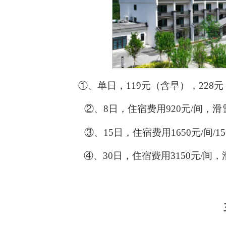
①
、单日，
119
元（含早），
228
元
②
、
8
日，住宿费用
920
元
/
间，滑
③
、
15
日，住宿费用
1650
元
/
间
/15
④
、
30
日，住宿费用
3150
元
/
间，