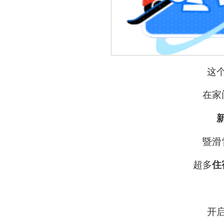
这
在家
暨滑
超多
住
开