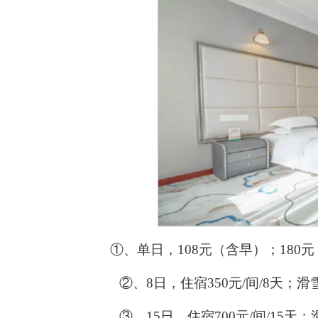
①
、单日，
108
元（含早）；
180
元
②
、
8
日，住宿
350
元
/
间
/8
天；滑
③
、
15
日，住宿
700
元
/
间
/15
天；