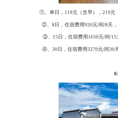
①
、单日，
119
元（含早），
219
元
②
、
8
日，住宿费用
920
元
/
间
/8
天，
③
、
15
日，住宿费用
1650
元
/
间
/15
④
、
30
日，住宿费用
3270
元
/
间
30
0