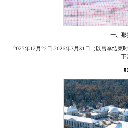
一
、
那
2025
年
12
月
22
日
-2026
年
3
月
31
日（以雪季结束
下
0