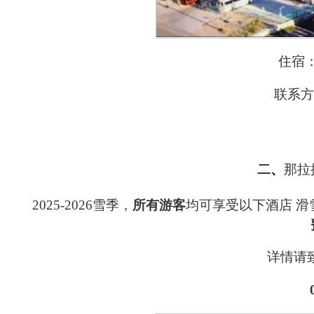
住宿
联系
二
、
那拉
2025-2026
雪季，
所有游客
均可享受以下酒店
滑
详情请