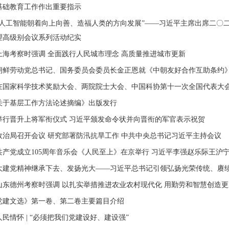
基础教育工作作出重要指示
球人工智能朝着向上向善、造福人类的方向发展”——习近平主席出席二〇
理高级别会议系列活动纪实
上海考察时强调 全面践行人民城市理念 高质量推进城市更新
朝鲜劳动党总书记、国务委员会委员长金正恩就《中朝友好合作互助条约》
在国家科学技术奖励大会、两院院士大会、中国科协第十一次全国代表大
关于基层工作方法论述摘编》出版发行
举行晋升上将军衔仪式 习近平颁发命令状并向晋衔的军官表示祝贺
政治局召开会议 研究部署防汛抗旱工作 中共中央总书记习近平主持会议
共产党成立105周年音乐会《人民至上》在京举行 习近平李强赵乐际王沪
大建党精神继承下去、发扬光大——习近平总书记引领弘扬光荣传统、赓
山东德州考察时强调 以扎实举措推进农业农村现代化 用勤劳和智慧创造
党建文选》第一卷、第二卷主要篇目介绍
民情怀 | “必须把我们党建设好、建设强”