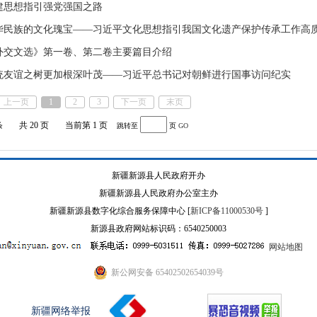
建思想指引强党强国之路
华民族的文化瑰宝——习近平文化思想指引我国文化遗产保护传承工作高
外交文选》第一卷、第二卷主要篇目介绍
统友谊之树更加根深叶茂——习近平总书记对朝鲜进行国事访问纪实
上一页
1
2
3
下一页
末页
条
共 20 页
当前第 1 页
跳转至
页
GO
新疆新源县人民政府开办
新疆新源县人民政府办公室主办
新疆新源县数字化综合服务保障中心 [
新ICP备11000530号
]
新源县政府网站标识码：6540250003
网站地图
新公网安备 65402502654039号
新疆网络举报