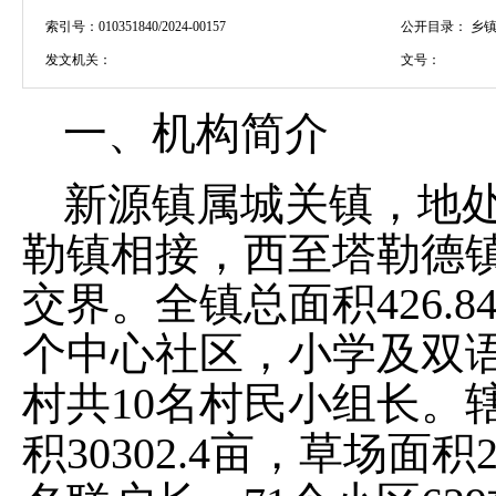
索引号：
010351840/2024-00157
公开目录：
乡镇
发文机关：
文号：
一、机构简介
新源镇属城关镇，地
勒
镇
相接，西至塔勒德
交界。全镇总面积
426.8
个中心社区，小学及双
村共
1
0
名村民小组长。
积
30302.4
亩，草场面积
2