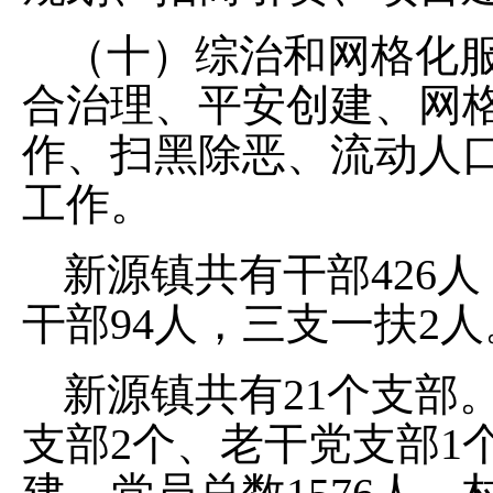
（十）
综治和网格化
合治理、平安创建、网
作
、扫黑除恶、流动人
工作
。
新源镇共有干部
426
人
干部
94
人，三支一扶
2
人
新源镇共有
21
个支部
支部
2
个、老干党支部
1