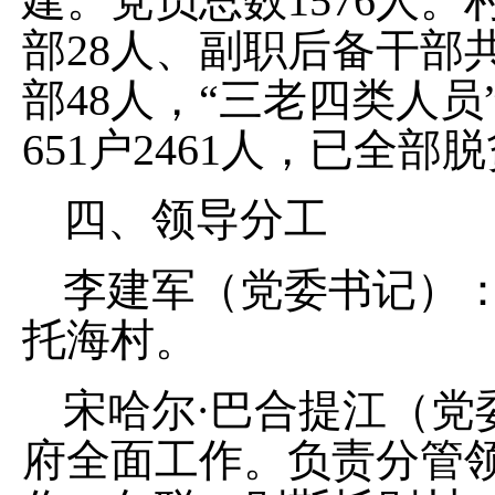
建。党员总数
1576
人。
部
28
人、副职后备干部
部
48
人，
“
三老四类人员
65
1
户
24
61
人，已全部脱
四、领导分工
李建军（党委书记）
托海村。
宋哈尔
·
巴合提江（党
府全
面
工作。
负责分管