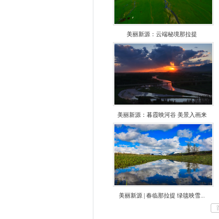
美丽新源：云端秘境那拉提
美丽新源：暮霞映河谷 美景入画来
美丽新源 | 春临那拉提 绿毯映雪...