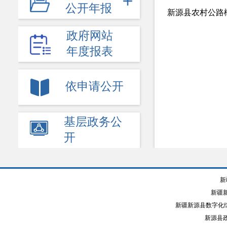
公开年报
新源县农村公路
社保医保
政府网站
生态环境
年度报表
食品药品监管
教育公开
依申请公开
应急管理
基层政务公
乡村振兴
开
权责清单
+
财政公开
新
+
提案议案
新疆
文化旅游
新疆新源县数字化综
新源县政
法律服务